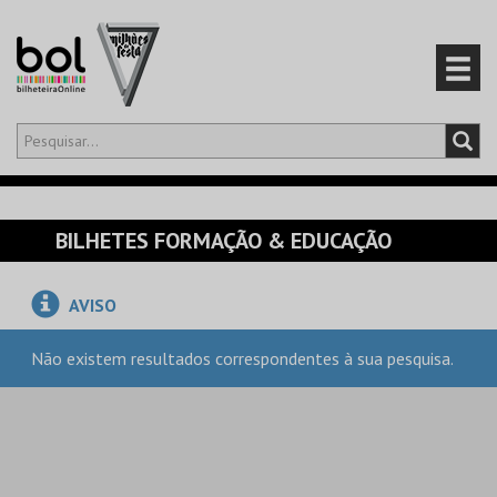
Olá,
iniciar sessão
PT
0
CARRINHO
BILHETES FORMAÇÃO & EDUCAÇÃO
EVENTOS
AVISO
CARTÕES
Não existem resultados correspondentes à sua pesquisa.
PRODUTOS