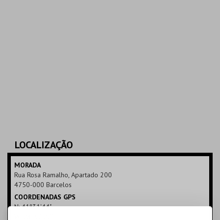
LOCALIZAÇÃO
MORADA
Rua Rosa Ramalho, Apartado 200
4750-000 Barcelos
COORDENADAS GPS
N: 41º31'44"
W: 08º37'07"