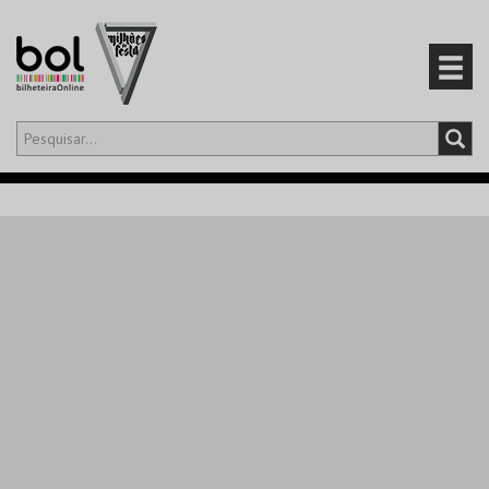
Olá,
iniciar sessão
PT
0
CARRINHO
EVENTOS
CARTÕES
PRODUTOS